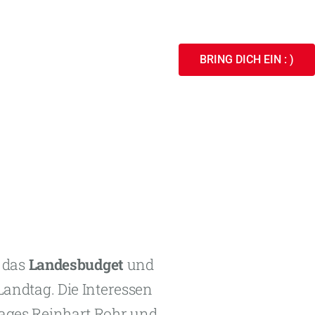
BRING DICH EIN : )
 das
Landesbudget
und
Landtag. Die Interessen
tages Reinhart Rohr und