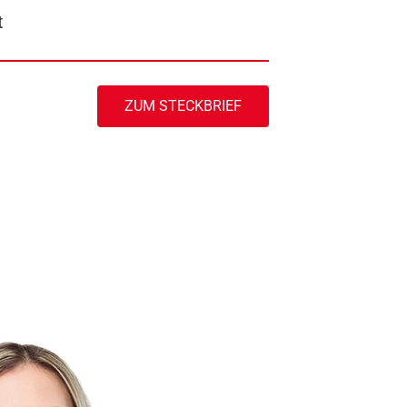
t
ZUM STECKBRIEF